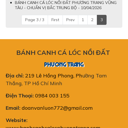
BÁNH CANH CÁ LÓC NỒI ĐẤT PHƯƠNG TRANG VŨNG
TÀU - CHUẨN VỊ BẮC TRUNG BỘ - 10/04/2026
Page 3 / 3
First
Prev
1
2
3
BÁNH CANH CÁ LÓC NỒI ĐẤT
PHƯƠNG TRANG
Địa chỉ:
219 Lê Hồng Phong, Ph
ường Tam
Thắng, TP Hồ Chí Minh
Điện Thoại:
0984 003 155
Email:
doanvanluon772@gmail.com
Website:
www.banhcanhcalocphuongtrang.com