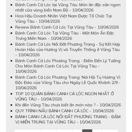
Bánh Canh Cá Lóc tại Vũng Tàu: Món ăn đặc sản ngon
nhất của vùng biển Nam Bộ - 10/04/2026
Hoa Hậu Doanh Nhân Việt Nam Được Tổ Chức Tại
Vũng Tàu - 10/04/2026
Review Bánh Canh Cá Lóc Tại Vũng Tàu - 10/04/2026
Bánh Canh Cá Lóc Tại Vũng Tàu - Một Món Ăn Đặc
Trưng Miền Nam - 10/04/2026
Bánh Canh Cá Lóc Nồi Đất Phương Trang - Sự Kết Hợp
Hoàn Hảo của Hương Vị và Truyền Thống ở Vũng Tàu
- 10/04/2026
Bánh Canh Cá Lóc Phương Trang - Điểm Đến Lý Tưởng
Cho Món Bánh Canh Cá Lóc Tại Vũng Tàu -
10/04/2026
Bánh Canh Cá Lóc Phương Trang: Nơi Hội Tụ Hương Vị
Độc Đáo của Vũng Tàu cho Ngày Lễ Quốc Khánh 2/9 -
10/04/2026
TOP 10 QUÁN BÁNH CANH CÁ LÓC NGON NHẤT Ở
VŨNG TÀU - 10/04/2026
Khi đến Vũng Tàu chưa biết ăn món nào ? - 10/04/2026
QUY TRÌNH NẤU BÁNH CANH CÁ LÓC - 10/04/2026
BÁNH CANH CÁ LÓC NỒI ĐẤT PHƯƠNG TRANG - ĐẬM
VỊ MIỀN TRUNG TẠI VŨNG TÀU - 10/04/2026