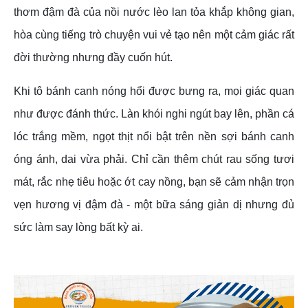
thơm đậm đà của nồi nước lèo lan tỏa khắp không gian,
hòa cùng tiếng trò chuyện vui vẻ tạo nên một cảm giác rất
đời thường nhưng đầy cuốn hút.
Khi tô bánh canh nóng hổi được bưng ra, mọi giác quan
như được đánh thức. Làn khói nghi ngút bay lên, phần cá
lóc trắng mềm, ngọt thịt nổi bật trên nền sợi bánh canh
óng ánh, dai vừa phải. Chỉ cần thêm chút rau sống tươi
mát, rắc nhẹ tiêu hoặc ớt cay nồng, bạn sẽ cảm nhận trọn
vẹn hương vị đậm đà - một bữa sáng giản dị nhưng đủ
sức làm say lòng bất kỳ ai.