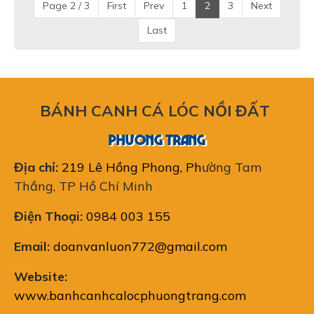
Page 2 / 3
First
Prev
1
2
3
Next
Last
BÁNH CANH CÁ LÓC NỒI ĐẤT
PHƯƠNG TRANG
Địa chỉ:
219 Lê Hồng Phong, Ph
ường Tam
Thắng, TP Hồ Chí Minh
Điện Thoại:
0984 003 155
Email:
doanvanluon772@gmail.com
Website:
www.banhcanhcalocphuongtrang.com