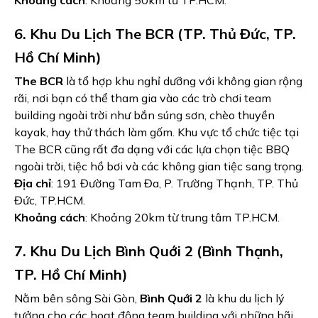
Khoảng cách
: Khoảng 50km từ TP.HCM.
6. Khu Du Lịch The BCR (TP. Thủ Đức, TP.
Hồ Chí Minh)
The BCR
là tổ hợp khu nghỉ dưỡng với không gian rộng
rãi, nơi bạn có thể tham gia vào các trò chơi team
building ngoài trời như bắn súng sơn, chèo thuyền
kayak, hay thử thách làm gốm. Khu vực tổ chức tiệc tại
The BCR cũng rất đa dạng với các lựa chọn tiệc BBQ
ngoài trời, tiệc hồ bơi và các không gian tiệc sang trọng.
Địa chỉ
: 191 Đường Tam Đa, P. Trường Thạnh, TP. Thủ
Đức, TP.HCM.
Khoảng cách
: Khoảng 20km từ trung tâm TP.HCM.
7. Khu Du Lịch Bình Quới 2 (Bình Thạnh,
TP. Hồ Chí Minh)
Nằm bên sông Sài Gòn,
Bình Quới 2
là khu du lịch lý
tưởng cho các hoạt động team building với những bãi