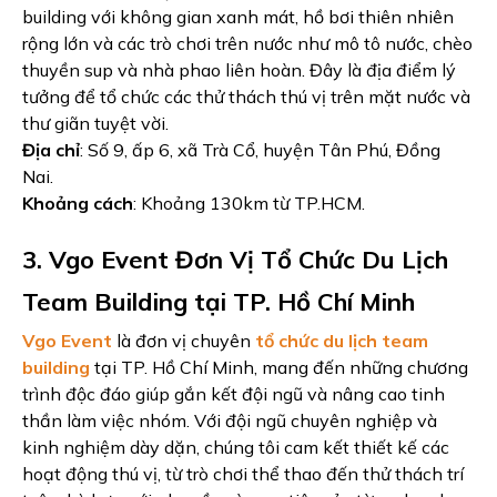
building với không gian xanh mát, hồ bơi thiên nhiên
rộng lớn và các trò chơi trên nước như mô tô nước, chèo
thuyền sup và nhà phao liên hoàn. Đây là địa điểm lý
tưởng để tổ chức các thử thách thú vị trên mặt nước và
thư giãn tuyệt vời.
Địa chỉ
: Số 9, ấp 6, xã Trà Cổ, huyện Tân Phú, Đồng
Nai.
Khoảng cách
: Khoảng 130km từ TP.HCM.
3. Vgo Event Đơn Vị Tổ Chức Du Lịch
Team Building tại TP. Hồ Chí Minh
Vgo Event
là đơn vị chuyên
tổ chức du lịch team
building
tại TP. Hồ Chí Minh, mang đến những chương
trình độc đáo giúp gắn kết đội ngũ và nâng cao tinh
thần làm việc nhóm. Với đội ngũ chuyên nghiệp và
kinh nghiệm dày dặn, chúng tôi cam kết thiết kế các
hoạt động thú vị, từ trò chơi thể thao đến thử thách trí