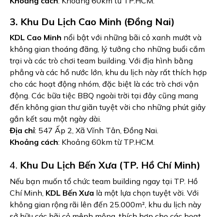
Khoảng cách
: Khoảng 60km từ TP.HCM.
3. Khu Du Lịch Cao Minh (Đồng Nai)
KDL Cao Minh
nổi bật với những bãi cỏ xanh mướt và
không gian thoáng đãng, lý tưởng cho những buổi cắm
trại và các trò chơi team building. Với địa hình bằng
phẳng và các hồ nước lớn, khu du lịch này rất thích hợp
cho các hoạt động nhóm, đặc biệt là các trò chơi vận
động. Các bữa tiệc BBQ ngoài trời tại đây cũng mang
đến không gian thư giãn tuyệt vời cho những phút giây
gắn kết sau một ngày dài.
Địa chỉ
: 547 Ấp 2, Xã Vĩnh Tân, Đồng Nai.
Khoảng cách
: Khoảng 60km từ TP.HCM.
4.
Khu Du Lịch Bến Xưa (TP. Hồ Chí Minh)
Nếu bạn muốn tổ chức team building ngay tại TP. Hồ
Chí Minh,
KDL Bến Xưa
là một lựa chọn tuyệt vời. Với
không gian rộng rãi lên đến 25.000m², khu du lịch này
sở hữu các bãi cỏ mênh mông, thích hợp cho các hoạt