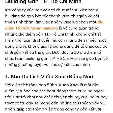
Building Gần TP. Hồ Chí Minh
Khi công ty của bạn cần tổ chức một sự kiện team
building để gắn kết các thành viên, thư giãn và cải
thiện tinh thần làm việc nhóm, việc lựa chọn một
địa
điểm tổ chức team building
là vô cùng quan trọng.
Những địa điểm gần TP. Hồ Chí Minh không chỉ tiết
kiệm thời gian di chuyển mà còn mang đến nhiều hoạt
động thú vị, không gian thoáng đãng để tổ chức các trò
chơi gắn kết và thư giãn. Dưới đây là 10 địa điểm tổ
chức team building gần TP. Hồ Chí Minh sẽ giúp bạn có
những ý tưởng tuyệt vời cho sự kiện của mình.
1. Khu Du Lịch Vườn Xoài (Đồng Nai)
Với diện tích rộng hơn 50ha,
Vườn Xoài
là một địa
điểm lý tưởng cho các hoạt động team building ngoài
trời. Các trò chơi như chèo thuyền thúng, cưỡi ngựa, hay
trượt cỏ tại đây sẽ mang đến những thử thách đầy vui
nhộn, giúp các thành viên trong công ty gắn kết với