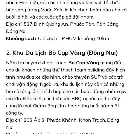
nhau. Hơn nữa, với các nhà hàng và khu vực tổ chức
tiệc sang trọng, Vườn Xoài là lựa chọn hoàn hảo cho cả
buổi lễ hội và các cuộc gặp gỡ đội nhóm.
Địa chỉ
: 537 Đinh Quang Ân, Phước Tân, Tân Cảng,
Đồng Nai.
Khoảng cách
: Chỉ cách TP.HCM khoảng 40km.
2.
Khu Du Lịch Bò Cạp Vàng (Đồng Nai)
Nằm tại huyện Nhơn Trạch,
Bò Cạp Vàng
mang đến
cho du khách những thử thách team building đầy kịch
tính như đua xe địa hình, chèo thuyền SUP và các trò
chơi vận động. Ngoài ra, khu du lịch này còn có những
bãi cỏ rộng lớn, thích hợp cho các hoạt động nhóm quy
mô lớn. Đặc biệt, các bữa tiệc BBQ ngoài trời tại đây
cũng là một điểm cộng lớn cho những buổi gặp mặt
công ty.
Địa chỉ
: 203 Ấp 3, Phước Khánh, Nhơn Trạch, Đồng
Nai.