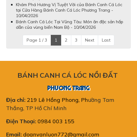
Khám Phá Hương Vị Tuyệt Vời của Bánh Canh Cá Lóc
tại Cửa Hàng Bánh Canh Cá Lóc Phương Trang -
10/04/2026
Bánh Canh Cá Lóc Tại Vũng Tàu: Món ăn đặc sản hấp
dẫn của vùng biển Nam Bộ - 10/04/2026
Page 1 / 3
1
2
3
Next
Last
BÁNH CANH CÁ LÓC NỒI ĐẤT
PHƯƠNG TRANG
Địa chỉ:
219 Lê Hồng Phong, Ph
ường Tam
Thắng, TP Hồ Chí Minh
Điện Thoại:
0984 003 155
Email:
doanvanluon772@gmail.com