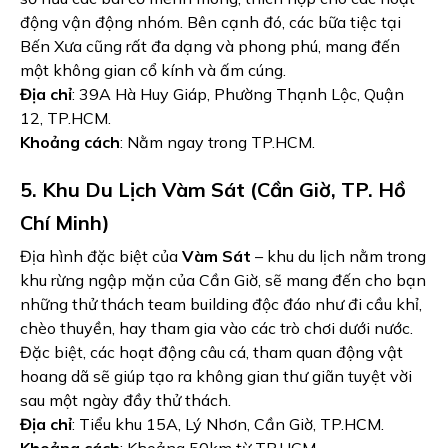
động vận động nhóm. Bên cạnh đó, các bữa tiệc tại
Bến Xưa cũng rất đa dạng và phong phú, mang đến
một không gian cổ kính và ấm cúng.
Địa chỉ
: 39A Hà Huy Giáp, Phường Thạnh Lộc, Quận
12, TP.HCM.
Khoảng cách
: Nằm ngay trong TP.HCM.
5. Khu Du Lịch Vàm Sát (Cần Giờ, TP. Hồ
Chí Minh)
Địa hình đặc biệt của
Vàm Sát
– khu du lịch nằm trong
khu rừng ngập mặn của Cần Giờ, sẽ mang đến cho bạn
những thử thách team building độc đáo như đi cầu khỉ,
chèo thuyền, hay tham gia vào các trò chơi dưới nước.
Đặc biệt, các hoạt động câu cá, tham quan động vật
hoang dã sẽ giúp tạo ra không gian thư giãn tuyệt vời
sau một ngày đầy thử thách.
Địa chỉ
: Tiểu khu 15A, Lý Nhơn, Cần Giờ, TP.HCM.