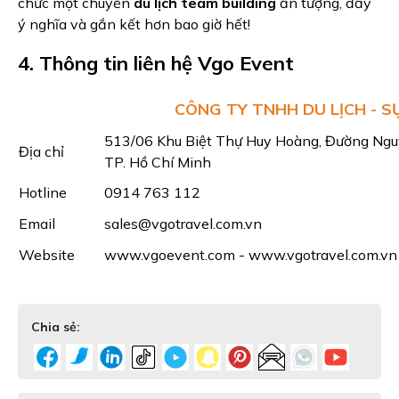
chức một chuyến
du lịch team building
ấn tượng, đầy
ý nghĩa và gắn kết hơn bao giờ hết!
4. Thông tin liên hệ Vgo Event
CÔNG TY TNHH DU LỊCH - S
513/06 Khu Biệt Thự Huy Hoàng, Đường Ngu
Địa chỉ
TP. Hồ Chí Minh
Hotline
0914 763 112
Email
sales@vgotravel.com.vn
Website
www.vgoevent.com
-
www.vgotravel.com.vn
Chia sẻ: