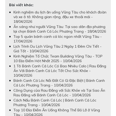
Bài viết khác:
Kinh nghiệm du lịch ăn uống Vũng Tàu cho khách đoàn
và xe ô tô: Không gian rộng, đậu xe thoải mái -
18/04/2026
Ăn sáng như người Vũng Tàu: Tại sao dân địa phương
lại chọn Bánh Canh Cá Lóc Phương Trang - 18/04/2026
Top 5 quán bánh canh cá lóc ngon nhất Vũng Tàu -
17/04/2026
Lịch Trình Du Lịch Vũng Tàu 2 Ngày 1 Đêm Chi Tiết -
Giá Tốt - 10/04/2026
Kinh Nghiệm Tổ Chức Team Building Vũng Tàu - TOP
10 Địa Điểm Hót Nhất 2025 - 10/04/2026
1 Tô Bánh Canh Cá Lóc Có Bao Nhiêu Calo | Rau Đắng
Ăn Với Bánh Canh Cá Lóc Tốt Cho Sức Khỏe -
10/04/2026
Bánh Canh Cá Lóc Nồi Đất Có Gì Đặc Biệt | Bánh Canh
Cá Lóc Phương Trang - 10/04/2026
Công Dụng của Rau Đắng với Sức Khỏe và Tại Sao Ăn
Rau Đắng với Bánh Canh Cá Lóc - 10/04/2026
Cách Nấu Bánh Canh Cá Lóc | Bánh Canh Cá Lóc
Phương Trang - 10/04/2026
Top 10 Địa Điểm Ăn Uống Không Thể Bỏ Lỡ ở Vũng
Tàu - 10/04/2026