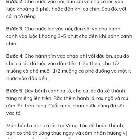
Bước 2
: Cho nước vào nồi, đun sôi và cho cá lóc vào
luộc khoảng 5 phút hoặc đến khi cá chín. Sau đó, vớt
cá ra tô riêng.
Bước 3
: Cho nước lọc vào nồi, đun sôi và cho bánh
canh vào luộc khoảng 3-5 phút cho đến khi bánh canh
chín.
Bước 4
: Cho hành tím vào chảo phi với dầu ăn, sau đó
cho cá lóc đã luộc vào đảo đều. Tiếp theo, cho 1/2
muỗng cà phê muối, 1/2 muỗng cà phê đường và một ít
nước vào đảo đều.
Bước 5
: Bày bánh canh ra tô, cho cá lóc đã xé thành
từng miếng lên trên. Rắc thêm hành lá, rau ngổ và rau
răm lên trên cùng. Cuối cùng, chan nước dùng đã sôi
vào tô.
Món bánh canh cá lóc tại Vũng Tàu đã hoàn thành,
bạn có thể th ưởng thức ngay và cảm nhận hương vị