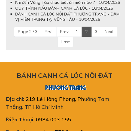
Khi đến Vũng Tàu chưa biết ăn món nào ? - 10/04/2026
QUY TRÌNH NẤU BÁNH CANH CÁ LÓC - 10/04/2026
BÁNH CANH CÁ LÓC NỒI ĐẤT PHƯƠNG TRANG - ĐẬM
VỊ MIỀN TRUNG TẠI VŨNG TÀU - 10/04/2026
Page 2 / 3
First
Prev
1
2
3
Next
Last
BÁNH CANH CÁ LÓC NỒI ĐẤT
PHƯƠNG TRANG
Địa chỉ:
219 Lê Hồng Phong, Ph
ường Tam
Thắng, TP Hồ Chí Minh
Điện Thoại:
0984 003 155